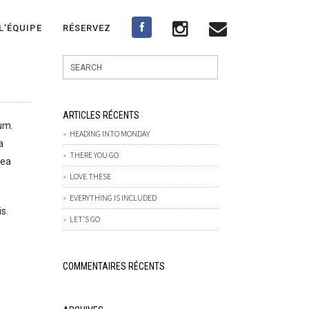
L’ÉQUIPE
RÉSERVEZ
ARTICLES RÉCENTS
um.
HEADING INTO MONDAY
a
THERE YOU GO
 ea
LOVE THESE
EVERYTHING IS INCLUDED
is.
LET’S GO
COMMENTAIRES RÉCENTS