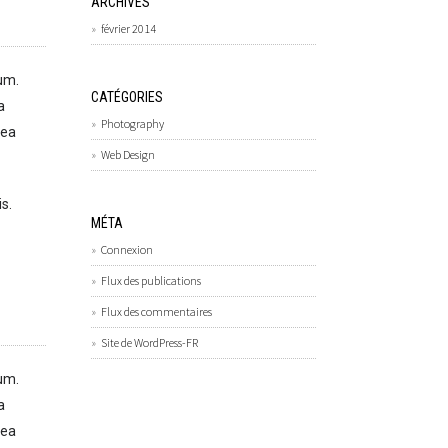
ARCHIVES
février 2014
um.
CATÉGORIES
a
Photography
 ea
Web Design
is.
MÉTA
Connexion
Flux des publications
Flux des commentaires
Site de WordPress-FR
um.
a
 ea