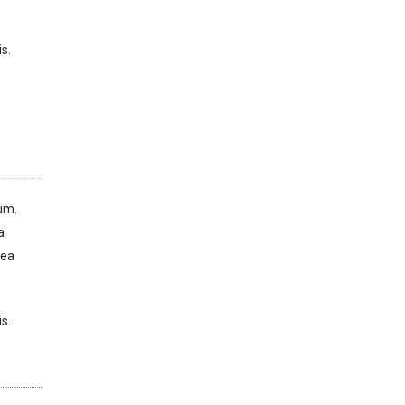
is.
um.
a
 ea
is.