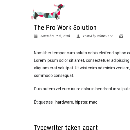
The Pro Work Solution
novembre 15th, 2016
Posted by
admin2212
Nam liber tempor cum soluta nobis eleifend option 
Lorem ipsum dolor sit amet, consectetuer adipiscing
aliquam erat volutpat. Ut wisi enim ad minim veniam, q
commodo consequat.
Duis autem vel eum iriure dolor in hendrerit in vulputa
Étiquettes :
hardware
,
hipster
,
mac
Typewriter taken apart