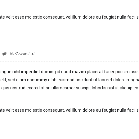
te velit esse molestie consequat, vel illum dolore eu feugiat nulla facilis
No Comment yet
congue nihil imperdiet doming id quod mazim placerat facer possim ass
 elit, sed diam nonummy nibh euismod tincidunt ut laoreet dolore magn
uis nostrud exerci tation ullamcorper suscipit lobortis nisl ut aliquip ex
te velit esse molestie consequat, vel illum dolore eu feugiat nulla facilis