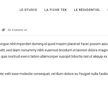
LE STUDIO
LA FICHE TEK
LE RÉSIDENTIEL
No Comment yet
congue nihil imperdiet doming id quod mazim placerat facer possim ass
 elit, sed diam nonummy nibh euismod tincidunt ut laoreet dolore magn
uis nostrud exerci tation ullamcorper suscipit lobortis nisl ut aliquip ex
te velit esse molestie consequat, vel illum dolore eu feugiat nulla facilis